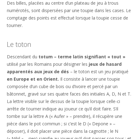
Des billes, placées au centre d’un plateau de jeu à trous
numérotés, sont dispersées par une toupie dans les cases. Le
comptage des points est effectué lorsque la toupie cesse de
tourner.
Le toton
Descendant du
totum – terme latin signifiant « tout »
utilisé par les Romains pour désigner les
jeux de hasard
apparentés aux jeux de dés
– le toton est un jeu pratiqué
en Europe et en Orient.
Il consiste à lancer une toupie
composée d’un cube de bois ou d’ivoire et percé par un
bâtonnet, gravé sur ses quatre faces des initiales A, D, N et T.
La lettre visible sur le dessus de la toupie lorsque celle-ci
arrête de tourner indique au joueur ce qu’il doit faire. S’il
tombe sur la lettre A (« Aufer » – prendre), il récupère une
pièce dans le pot commun ; si c’est le D (« Depone » –
déposer), il doit placer une pièce dans la cagnotte ; le N
(« Nihil » – rien) signifie au joueur qu’il doit passer son tour ; et