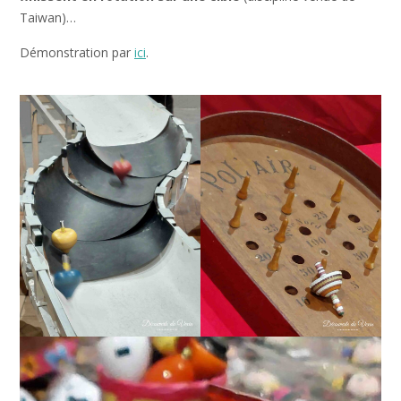
Taiwan)…
Démonstration par
ici
.