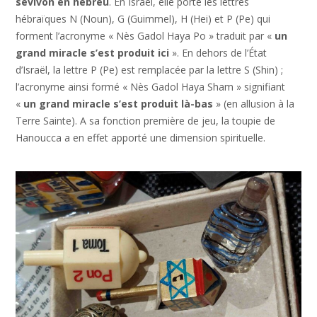
sevivon en hébreu
. En Israël, elle porte les lettres
hébraïques N (Noun), G (Guimmel), H (Hei) et P (Pe) qui
forment l’acronyme « Nès Gadol Haya Po » traduit par «
un
grand miracle s’est produit ici
». En dehors de l’État
d’Israël, la lettre P (Pe) est remplacée par la lettre S (Shin) ;
l’acronyme ainsi formé « Nès Gadol Haya Sham » signifiant
«
un grand miracle s’est produit là-bas
» (en allusion à la
Terre Sainte). A sa fonction première de jeu, la toupie de
Hanoucca a en effet apporté une dimension spirituelle.