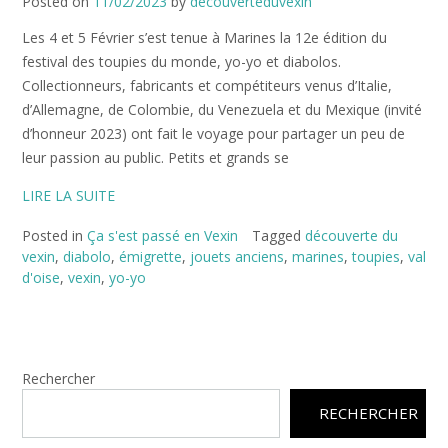
Posted on
11/02/2023
by
decouverteduvexin
Les 4 et 5 Février s’est tenue à Marines la 12e édition du
festival des toupies du monde, yo-yo et diabolos.
Collectionneurs, fabricants et compétiteurs venus d’Italie,
d’Allemagne, de Colombie, du Venezuela et du Mexique (invité
d’honneur 2023) ont fait le voyage pour partager un peu de
leur passion au public. Petits et grands se
LIRE LA SUITE
Posted in
Ça s'est passé en Vexin
Tagged
découverte du
vexin
,
diabolo
,
émigrette
,
jouets anciens
,
marines
,
toupies
,
val
d'oise
,
vexin
,
yo-yo
Rechercher
RECHERCHER