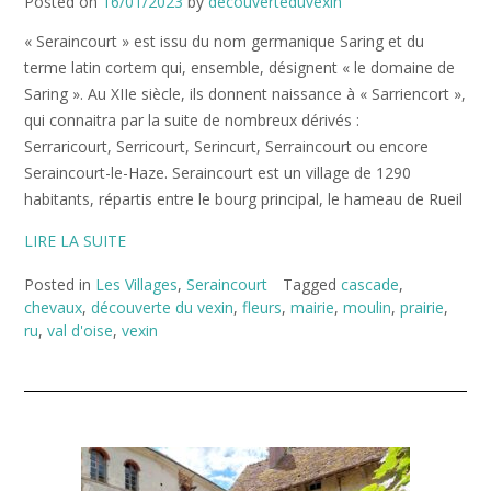
Posted on
16/01/2023
by
decouverteduvexin
« Seraincourt » est issu du nom germanique Saring et du
terme latin cortem qui, ensemble, désignent « le domaine de
Saring ». Au XIIe siècle, ils donnent naissance à « Sarriencort »,
qui connaitra par la suite de nombreux dérivés :
Serraricourt, Serricourt, Serincurt, Serraincourt ou encore
Seraincourt-le-Haze. Seraincourt est un village de 1290
habitants, répartis entre le bourg principal, le hameau de Rueil
LIRE LA SUITE
Posted in
Les Villages
,
Seraincourt
Tagged
cascade
,
chevaux
,
découverte du vexin
,
fleurs
,
mairie
,
moulin
,
prairie
,
ru
,
val d'oise
,
vexin