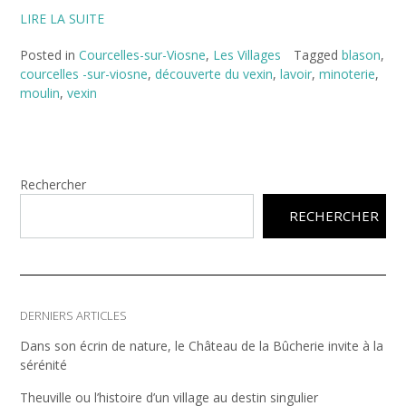
LIRE LA SUITE
Posted in
Courcelles-sur-Viosne
,
Les Villages
Tagged
blason
,
courcelles -sur-viosne
,
découverte du vexin
,
lavoir
,
minoterie
,
moulin
,
vexin
Rechercher
RECHERCHER
DERNIERS ARTICLES
Dans son écrin de nature, le Château de la Bûcherie invite à la
sérénité
Theuville ou l’histoire d’un village au destin singulier