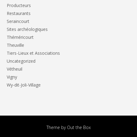
Producteurs
Restaurants
Seraincourt
Sites archéologiques
Théméricourt
Theuville
Tiers-Lieux et Associations
Uncategorized
Vétheuil
Vigny
Wy-dit-Joli-Village
Theme by
Out the Box