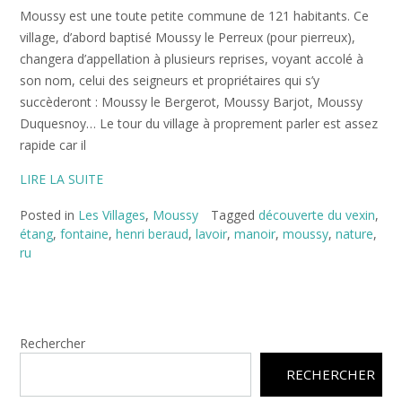
Moussy est une toute petite commune de 121 habitants. Ce
village, d’abord baptisé Moussy le Perreux (pour pierreux),
changera d’appellation à plusieurs reprises, voyant accolé à
son nom, celui des seigneurs et propriétaires qui s’y
succèderont : Moussy le Bergerot, Moussy Barjot, Moussy
Duquesnoy… Le tour du village à proprement parler est assez
rapide car il
LIRE LA SUITE
Posted in
Les Villages
,
Moussy
Tagged
découverte du vexin
,
étang
,
fontaine
,
henri beraud
,
lavoir
,
manoir
,
moussy
,
nature
,
ru
Rechercher
RECHERCHER