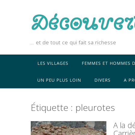
Skip
to
Découver
content
… et de tout ce qui fait sa richesse
LES VILLAGES
FEMMES ET HOMMES D
UN PEU PLUS LOIN
DIVERS
A PR
Étiquette :
pleurotes
A la d
Carri