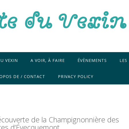
te du Vexin
U VEXIN
A VOIR, À FAIRE
ÉVÈNEMENTS
LES
OPOS DE / CONTACT
PRIVACY POLICY
écouverte de la Champignonnière des
ères d’Évecquemont