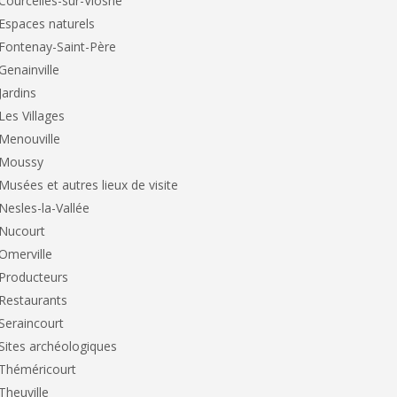
Courcelles-sur-Viosne
Espaces naturels
Fontenay-Saint-Père
Genainville
Jardins
Les Villages
Menouville
Moussy
Musées et autres lieux de visite
Nesles-la-Vallée
Nucourt
Omerville
Producteurs
Restaurants
Seraincourt
Sites archéologiques
Théméricourt
Theuville