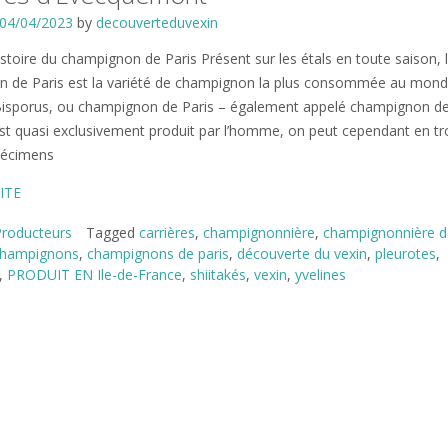
04/04/2023
by
decouverteduvexin
istoire du champignon de Paris Présent sur les étals en toute saison, 
 de Paris est la variété de champignon la plus consommée au monde
 Bisporus, ou champignon de Paris – également appelé champignon d
st quasi exclusivement produit par l’homme, on peut cependant en tr
pécimens
ITE
Producteurs
Tagged
carrières
,
champignonnière
,
champignonnière d
hampignons
,
champignons de paris
,
découverte du vexin
,
pleurotes
,
,
PRODUIT EN Ile-de-France
,
shiitakés
,
vexin
,
yvelines