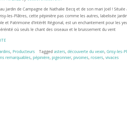
au Jardin de Campagne de Nathalie Becq et de son mari Joël ! Située 
risy-les-Plâtres, cette pépinière pas comme les autres, labelisée Jardi
e et Patrimoine d’Intérêt Régional, est un enchantement pour les ye
sérénité où seuls le chant des oiseaux et le bruissement du vent
ITE
ardins
,
Producteurs
Tagged
asters
,
découverte du vexin
,
Grisy-les-P
ins remarquables
,
pépinière
,
pigeonnier
,
pivoines
,
rosiers
,
vivaces