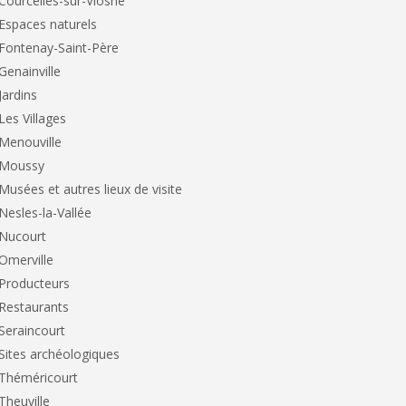
Courcelles-sur-Viosne
Espaces naturels
Fontenay-Saint-Père
Genainville
Jardins
Les Villages
Menouville
Moussy
Musées et autres lieux de visite
Nesles-la-Vallée
Nucourt
Omerville
Producteurs
Restaurants
Seraincourt
Sites archéologiques
Théméricourt
Theuville