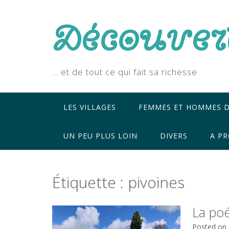
Skip
to
Découver
content
… et de tout ce qui fait sa richesse
LES VILLAGES
FEMMES ET HOMMES D
UN PEU PLUS LOIN
DIVERS
A PR
Étiquette :
pivoines
La poé
Posted on