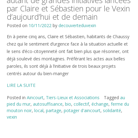
autant de grandes initiatives lancées
par Claire et Sébastien pour le Vexin
d’aujourd’hui et de demain
Posted on
10/11/2022
by
decouverteduvexin
En à peine cinq ans, Claire et Sébastien, habitants de Chaussy
chez qui le sentiment d’urgence face à la situation actuelle et
le sens d’éco-citoyenneté ont fait bien plus que résonner, ont
déjà soulevé des montagnes. Préférant les actes aux belles
paroles, ils sont déjà à l’initiative de trois beaux projets
centrés autour du bien-manger
LIRE LA SUITE
Posted in
Aincourt
,
Tiers-Lieux et Associations
Tagged
au
pied du mur
,
autosuffisance
,
bio
,
collectif
,
échange
,
ferme du
mouton noir
,
local
,
partage
,
potager d'aincourt
,
solidarité
,
vexin